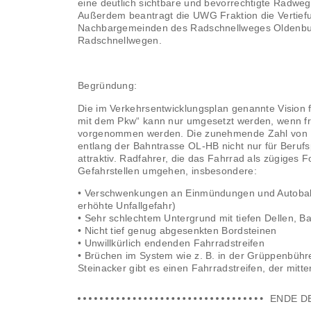
eine deutlich sichtbare und bevorrechtigte Radw
Außerdem beantragt die UWG Fraktion die Vertie
Nachbargemeinden des Radschnellweges Oldenbur
Radschnellwegen.
Begründung:
Die im Verkehrsentwicklungsplan genannte Vision
mit dem Pkw“ kann nur umgesetzt werden, wenn f
vorgenommen werden. Die zunehmende Zahl von P
entlang der Bahntrasse OL-HB nicht nur für Berufs
attraktiv. Radfahrer, die das Fahrrad als zügiges 
Gefahrstellen umgehen, insbesondere:
• Verschwenkungen an Einmündungen und Autobahna
erhöhte Unfallgefahr)
• Sehr schlechtem Untergrund mit tiefen Dellen,
• Nicht tief genug abgesenkten Bordsteinen
• Unwillkürlich endenden Fahrradstreifen
• Brüchen im System wie z. B. in der Grüppenbühr
Steinacker gibt es einen Fahrradstreifen, der mitt
ENDE D