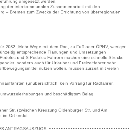
egeführung umgesetzt werden.
fung der interkommunalen Zusammenarbeit mit den
g – Bremen zum Zwecke der Errichtung von überregionalen
 für 2032 „Mehr Wege mit dem Rad, zu Fuß oder ÖPNV, weniger
rühzeitig entsprechende Planungen und Umsetzungen
edelec und S-Pedelec Fahrern machen eine schnelle Strecke
pendler, sondern auch für Urlauber und Freizeitfahrer sehr
Fortbewegungsmittel nutzen wollen, müssen zurzeit mit vielen
uffahrten (unübersichtlich, kein Vorrang für Radfahrer,
 Baumwurzelerhebungen und beschädigtem Belag
ener Str. (zwischen Kreuzung Oldenburger Str. und Am
en im Ort endet
ES ANTRAGSAUSZUGS