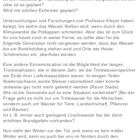
oder ist es geplant?
Wird mit solchen Extremen geplant?
Untersuchungen und Forschungen von Professor Kleyer haben
belegt, bis wohin das Wasser fließen wird, wenn durch den
Klimawandel die Polkappen schmelzen. Aber das ist zum Glück
für uns heute noch in weiter Ferne, es sollte aber für die
folgende Generation nicht vergessen werden, dass das Wasser
bis vor Bookholzberg stehen wird und Orte wie Heide,
Schönemoor etc. überflutet würden.
Eine andere Extremsituation ist die Möglichkeit der langen
Trockenphasen, wie in diesem Jahr, wo die Trinkwasserspeicher
am Ende ihrer Lieferkapazitäten waren. In einigen Teilen
Niedersachsens wurde Wasser rationalisiert oder konnte
zeitweise gar nicht mehr geliefert werden (Raum Stade).
Wie ist die Gemeinde auf so eine Situation vorbereitet? (Bei der
Frage geht es nicht nur um Trinkwasser für die Menschen,
sondern auch um Wasser für Tiere, Landwirtschaft, Pflanzen
und Bäume)
Ist z. B. immer auch genügend Löschwasser bei der dann
erhöhten Brandgefahr vorhanden?
Nun steht der Winter vor der Tür und, wenn es kein milder
Winter wird, kann es auch bei uns im
Norden durch den