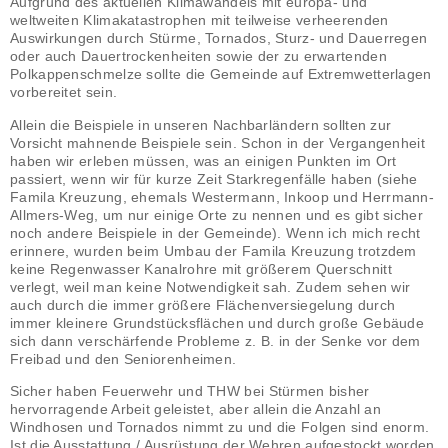
Aufgrund des aktuellen Klimawandels mit europa- und
weltweiten Klimakatastrophen mit teilweise verheerenden
Auswirkungen durch Stürme, Tornados, Sturz- und Dauerregen
oder auch Dauertrockenheiten sowie der zu erwartenden
Polkappenschmelze sollte die Gemeinde auf Extremwetterlagen
vorbereitet sein.
Allein die Beispiele in unseren Nachbarländern sollten zur
Vorsicht mahnende Beispiele sein. Schon in der Vergangenheit
haben wir erleben müssen, was an einigen Punkten im Ort
passiert, wenn wir für kurze Zeit Starkregenfälle haben (siehe
Famila Kreuzung, ehemals Westermann, Inkoop und Herrmann-
Allmers-Weg, um nur einige Orte zu nennen und es gibt sicher
noch andere Beispiele in der Gemeinde). Wenn ich mich recht
erinnere, wurden beim Umbau der Famila Kreuzung trotzdem
keine Regenwasser Kanalrohre mit größerem Querschnitt
verlegt, weil man keine Notwendigkeit sah. Zudem sehen wir
auch durch die immer größere Flächenversiegelung durch
immer kleinere Grundstücksflächen und durch große Gebäude
sich dann verschärfende Probleme z. B. in der Senke vor dem
Freibad und den Seniorenheimen.
Sicher haben Feuerwehr und THW bei Stürmen bisher
hervorragende Arbeit geleistet, aber allein die Anzahl an
Windhosen und Tornados nimmt zu und die Folgen sind enorm.
Ist die Ausstattung / Ausrüstung der Wehren aufgestockt worden