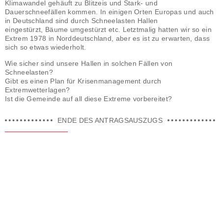
Klimawandel gehäuft zu Blitzeis und Stark- und
Dauerschneefällen kommen. In
einigen Orten Europas und auch
in Deutschland sind durch Schneelasten Hallen
eingestürzt,
Bäume umgestürzt etc.
Letztmalig hatten wir so ein
Extrem 1978 in Norddeutschland, aber es ist zu erwarten, dass
sich so
etwas wiederholt.
Wie sicher sind unsere Hallen in solchen Fällen von
Schneelasten?
Gibt es einen Plan für Krisenmanagement durch
Extremwetterlagen?
Ist die Gemeinde auf all diese Extreme vorbereitet?
ENDE DES ANTRAGSAUSZUGS
ANTRAGSSCHREIBEN
Der oben aufgeführte Antrag steht Ihnen hier auch im Original
zur Einsicht und zum Download zur Verfügung.